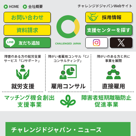
チャレンジドジャパンWebサイト
HOME
会社概要
お問い合わせ
採用情報
資料請求
支援センターを探す
友だち追加
障害のある方の就労支援
障がい者雇用コンサル「CJ
障がいのある方と共に
サービス「CJサポート」
コンサルティング」
事業を展開
就労支援
雇用コンサル
直接雇用
チャレンジドジャパン・ニュース