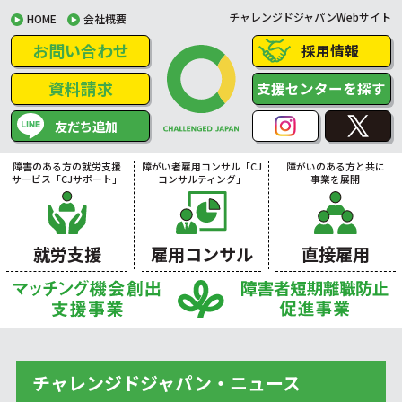
チャレンジドジャパンWebサイト
HOME
会社概要
お問い合わせ
採用情報
資料請求
支援センターを探す
友だち追加
障害のある方の就労支援
障がい者雇用コンサル「CJ
障がいのある方と共に
サービス「CJサポート」
コンサルティング」
事業を展開
就労支援
雇用コンサル
直接雇用
チャレンジドジャパン・ニュース