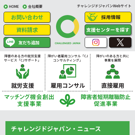
チャレンジドジャパンWebサイト
HOME
会社概要
お問い合わせ
採用情報
資料請求
支援センターを探す
友だち追加
障害のある方の就労支援
障がい者雇用コンサル「CJ
障がいのある方と共に
サービス「CJサポート」
コンサルティング」
事業を展開
就労支援
雇用コンサル
直接雇用
チャレンジドジャパン・ニュース