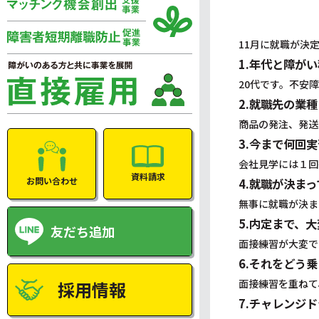
11月に就職が決
1.年代と障が
20代です。不安
2.就職先の業
商品の発注、発送
3.今まで何回
会社見学には１回
資料請求
お問い合わせ
4.就職が決ま
無事に就職が決ま
5.内定まで、
友だち追加
面接練習が大変で
6.それをどう
面接練習を重ねて
採用情報
7.チャレンジ