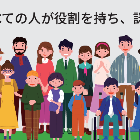
べての人が役割を
持ち、