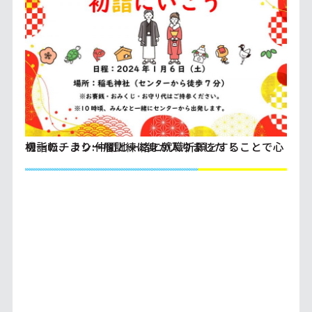
初詣のチラシ:仲間と一緒に就職祈願をすることで心機一転、より一層訓練に身が入りました！