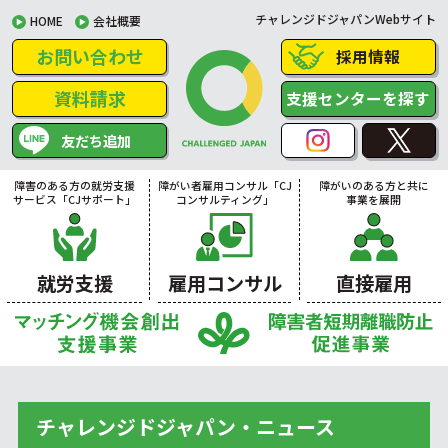
チャレンジドジャパンWebサイト
HOME
会社概要
お問い合わせ
採用情報
資料請求
支援センターを探す
友だち追加
障害のある方の就労支援
障がい者雇用コンサル「CJ
障がいのある方と共に
サービス「CJサポート」
コンサルティング」
事業を展開
就労支援
雇用コンサル
直接雇用
チャレンジドジャパン・ニュース