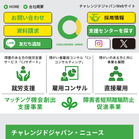
チャレンジドジャパンWebサイト
HOME
会社概要
お問い合わせ
採用情報
資料請求
支援センターを探す
友だち追加
障害のある方の就労支援
障がい者雇用コンサル「CJ
障がいのある方と共に
サービス「CJサポート」
コンサルティング」
事業を展開
就労支援
雇用コンサル
直接雇用
チャレンジドジャパン・ニュース