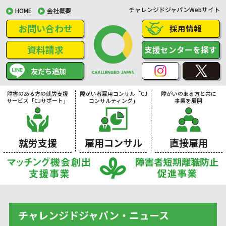
チャレンジドジャパンWebサイト
HOME
会社概要
お問い合わせ
採用情報
資料請求
支援センターを探す
友だち追加
障害のある方の就労支援
障がい者雇用コンサル「CJ
障がいのある方と共に
サービス「CJサポート」
コンサルティング」
事業を展開
就労支援
雇用コンサル
直接雇用
チャレンジドジャパン・ニュース