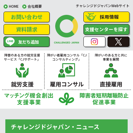
チャレンジドジャパンWebサイト
HOME
会社概要
お問い合わせ
採用情報
資料請求
支援センターを探す
友だち追加
障害のある方の就労支援
障がい者雇用コンサル「CJ
障がいのある方と共に
サービス「CJサポート」
コンサルティング」
事業を展開
就労支援
雇用コンサル
直接雇用
チャレンジドジャパン・ニュース