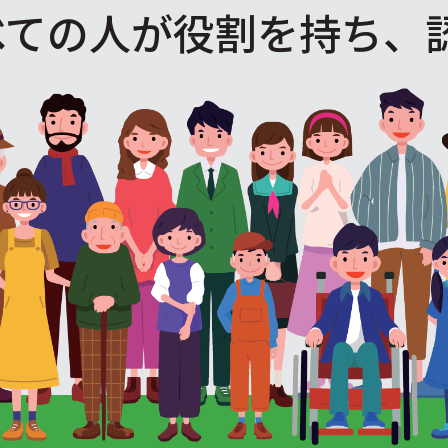
べての人が役割を
持ち、