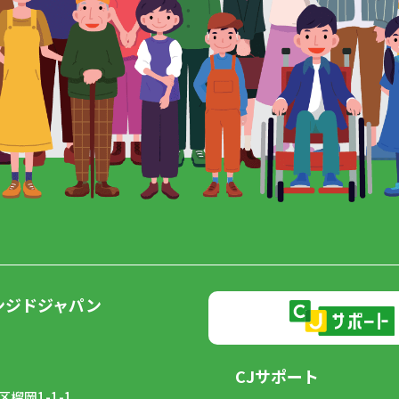
ンジドジャパン
CJサポート
榴岡1-1-1