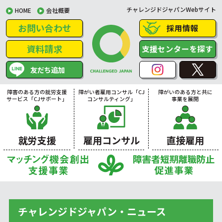
チャレンジドジャパンWebサイト
HOME
会社概要
お問い合わせ
採用情報
資料請求
支援センターを探す
友だち追加
障害のある方の就労支援
障がい者雇用コンサル「CJ
障がいのある方と共に
サービス「CJサポート」
コンサルティング」
事業を展開
就労支援
雇用コンサル
直接雇用
チャレンジドジャパン・ニュース