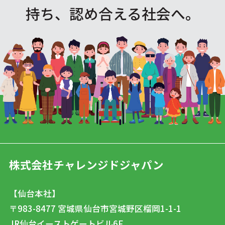
持ち、認め合える社会へ。
株式会社チャレンジドジャパン
【仙台本社】
〒983-8477
宮城県仙台市宮城野区榴岡1-1-1
JR仙台イーストゲートビル6F