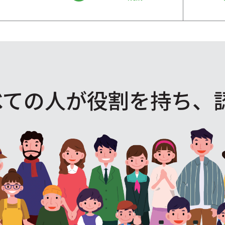
べての人が役割を
持ち、