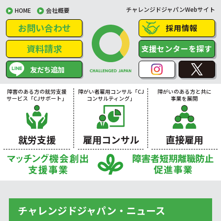
チャレンジドジャパンWebサイト
HOME
会社概要
お問い合わせ
採用情報
資料請求
支援センターを探す
友だち追加
障害のある方の就労支援
障がい者雇用コンサル「CJ
障がいのある方と共に
サービス「CJサポート」
コンサルティング」
事業を展開
就労支援
雇用コンサル
直接雇用
チャレンジドジャパン・ニュース