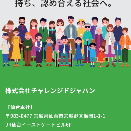
持ち、認め合える社会へ。
株式会社チャレンジドジャパン
【仙台本社】
〒983-8477
宮城県仙台市宮城野区榴岡1-1-1
JR仙台イーストゲートビル6F