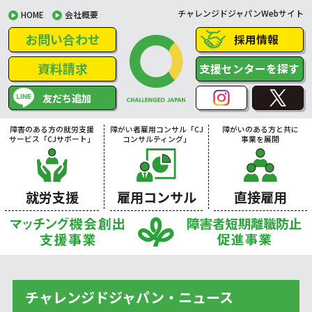
チャレンジドジャパンWebサイト
HOME
会社概要
お問い合わせ
採用情報
資料請求
支援センターを探す
友だち追加
障害のある方の就労支援
障がい者雇用コンサル「CJ
障がいのある方と共に
サービス「CJサポート」
コンサルティング」
事業を展開
就労支援
雇用コンサル
直接雇用
チャレンジドジャパン・ニュース