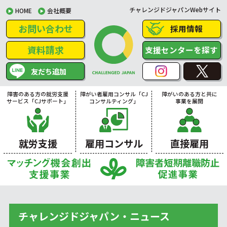
チャレンジドジャパンWebサイト
HOME
会社概要
お問い合わせ
採用情報
資料請求
支援センターを探す
友だち追加
障害のある方の就労支援
障がい者雇用コンサル「CJ
障がいのある方と共に
サービス「CJサポート」
コンサルティング」
事業を展開
就労支援
雇用コンサル
直接雇用
チャレンジドジャパン・ニュース