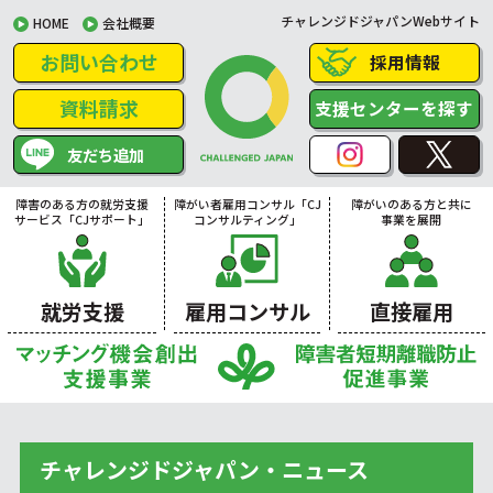
チャレンジドジャパンWebサイト
HOME
会社概要
お問い合わせ
採用情報
資料請求
支援センターを探す
友だち追加
障害のある方の就労支援
障がい者雇用コンサル「CJ
障がいのある方と共に
サービス「CJサポート」
コンサルティング」
事業を展開
就労支援
雇用コンサル
直接雇用
チャレンジドジャパン・ニュース