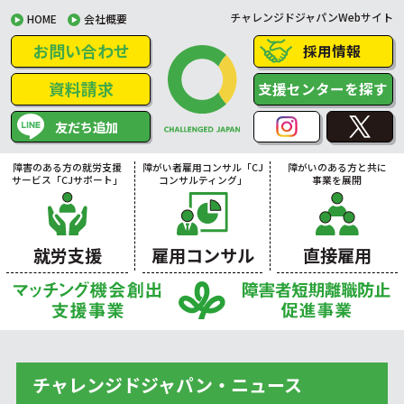
チャレンジドジャパンWebサイト
HOME
会社概要
お問い合わせ
採用情報
資料請求
支援センターを探す
友だち追加
障害のある方の就労支援
障がい者雇用コンサル「CJ
障がいのある方と共に
サービス「CJサポート」
コンサルティング」
事業を展開
就労支援
雇用コンサル
直接雇用
チャレンジドジャパン・ニュース