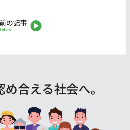
前の記事
Before
認め合える社会へ。