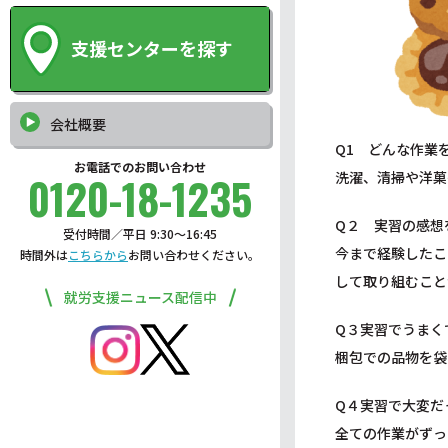
支援センターを探す
会社概要
Q1 どんな作業
お電話でのお問い合わせ
0120-18-1235
洗濯、清掃や洋菓
Q２ 実習の感想
受付時間／平日 9:30〜16:45
今まで経験したこ
時間外は
こちらから
お問い合わせください。
して取り組むこと
就労支援ニュース配信中
Q３実習でうまく
梱包での品物を袋
Q４実習で大変だ
全ての作業がずっ