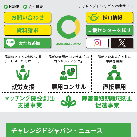
チャレンジドジャパンWebサイト
HOME
会社概要
お問い合わせ
採用情報
資料請求
支援センターを探す
友だち追加
障害のある方の就労支援
障がい者雇用コンサル「CJ
障がいのある方と共に
サービス「CJサポート」
コンサルティング」
事業を展開
就労支援
雇用コンサル
直接雇用
チャレンジドジャパン・ニュース