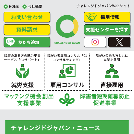
チャレンジドジャパンWebサイト
HOME
会社概要
お問い合わせ
採用情報
資料請求
支援センターを探す
友だち追加
障害のある方の就労支援
障がい者雇用コンサル「CJ
障がいのある方と共に
サービス「CJサポート」
コンサルティング」
事業を展開
就労支援
雇用コンサル
直接雇用
チャレンジドジャパン・ニュース