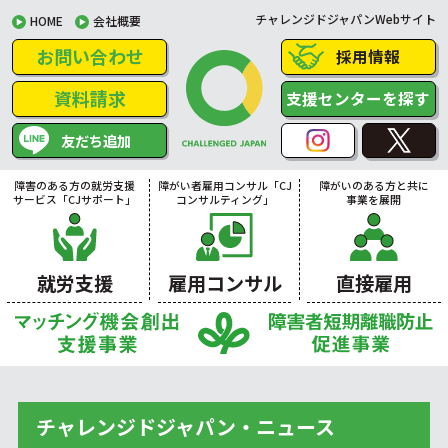
チャレンジドジャパンWebサイト
HOME
会社概要
お問い合わせ
採用情報
資料請求
支援センターを探す
友だち追加
障害のある方の就労支援
障がい者雇用コンサル「CJ
障がいのある方と共に
サービス「CJサポート」
コンサルティング」
事業を展開
就労支援
雇用コンサル
直接雇用
チャレンジドジャパン・ニュース