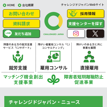
チャレンジドジャパンWebサイト
HOME
会社概要
お問い合わせ
採用情報
資料請求
支援センターを探す
友だち追加
障害のある方の就労支援
障がい者雇用コンサル「CJ
障がいのある方と共に
サービス「CJサポート」
コンサルティング」
事業を展開
就労支援
雇用コンサル
直接雇用
チャレンジドジャパン・ニュース