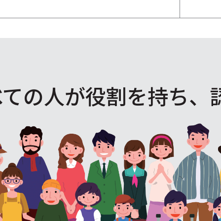
べての人が役割を
持ち、