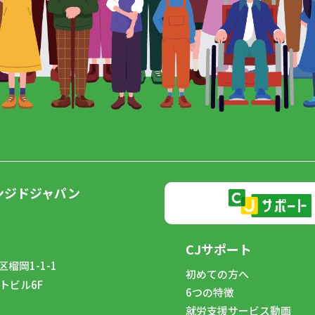
ンジドジャパン
CJサポート
榴岡1-1-1
初めての方へ
トビル6F
6つの特徴
8
就労支援サービス動画