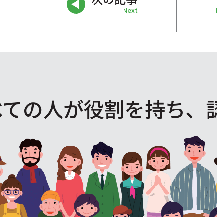
Next
べての人が役割を
持ち、