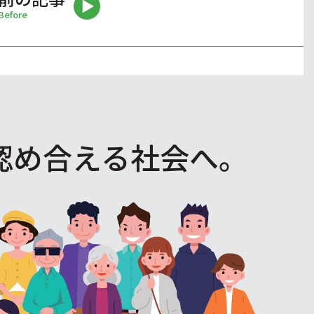
Before
認め合える社会へ。