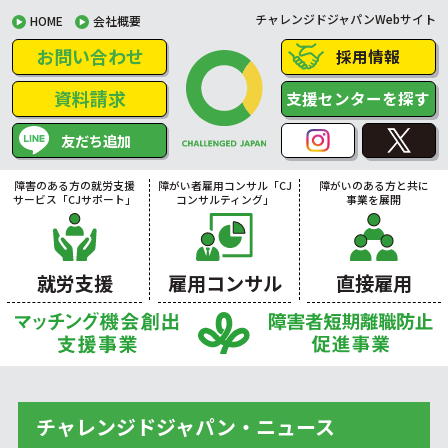
チャレンジドジャパンWebサイト
HOME
会社概要
お問い合わせ
採用情報
資料請求
支援センターを探す
友だち追加
障害のある方の就労支援
障がい者雇用コンサル「CJ
障がいのある方と共に
サービス「CJサポート」
コンサルティング」
事業を展開
就労支援
雇用コンサル
直接雇用
チャレンジドジャパン・ニュース