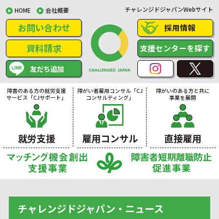
チャレンジドジャパンWebサイト
HOME
会社概要
お問い合わせ
採用情報
資料請求
支援センターを探す
友だち追加
障害のある方の就労支援
障がい者雇用コンサル「CJ
障がいのある方と共に
サービス「CJサポート」
コンサルティング」
事業を展開
就労支援
雇用コンサル
直接雇用
チャレンジドジャパン・ニュース