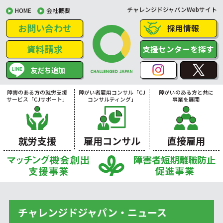
チャレンジドジャパンWebサイト
HOME
会社概要
お問い合わせ
採用情報
資料請求
支援センターを探す
友だち追加
障害のある方の就労支援
障がい者雇用コンサル「CJ
障がいのある方と共に
サービス「CJサポート」
コンサルティング」
事業を展開
就労支援
雇用コンサル
直接雇用
チャレンジドジャパン・ニュース