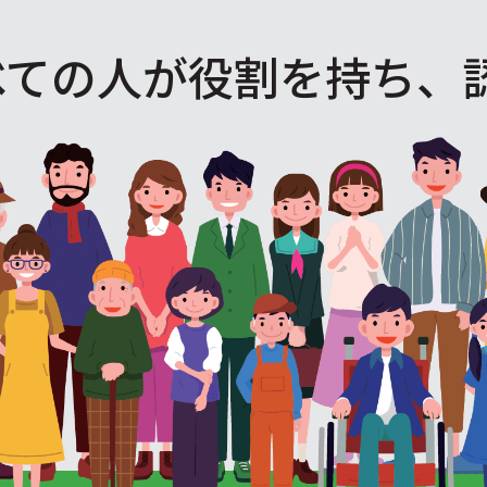
べての人が役割を
持ち、