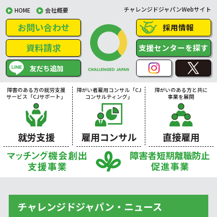
チャレンジドジャパンWebサイト
HOME
会社概要
お問い合わせ
採用情報
資料請求
支援センターを探す
友だち追加
障害のある方の就労支援
障がい者雇用コンサル「CJ
障がいのある方と共に
サービス「CJサポート」
コンサルティング」
事業を展開
就労支援
雇用コンサル
直接雇用
チャレンジドジャパン・ニュース