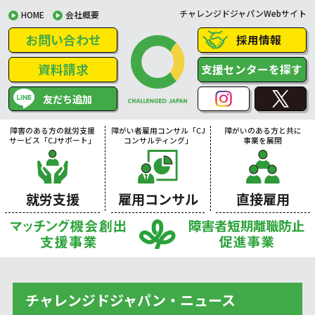
チャレンジドジャパンWebサイト
HOME
会社概要
お問い合わせ
採用情報
資料請求
支援センターを探す
友だち追加
障害のある方の就労支援
障がい者雇用コンサル「CJ
障がいのある方と共に
サービス「CJサポート」
コンサルティング」
事業を展開
就労支援
雇用コンサル
直接雇用
チャレンジドジャパン・ニュース