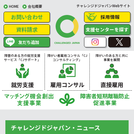
チャレンジドジャパンWebサイト
HOME
会社概要
お問い合わせ
採用情報
資料請求
支援センターを探す
友だち追加
障害のある方の就労支援
障がい者雇用コンサル「CJ
障がいのある方と共に
サービス「CJサポート」
コンサルティング」
事業を展開
就労支援
雇用コンサル
直接雇用
チャレンジドジャパン・ニュース