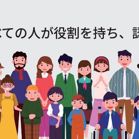
べての人が役割を
持ち、