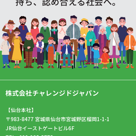
持ち、認め合える社会へ。
株式会社チャレンジドジャパン
【仙台本社】
〒983-8477
宮城県仙台市宮城野区榴岡1-1-1
JR仙台イーストゲートビル6F