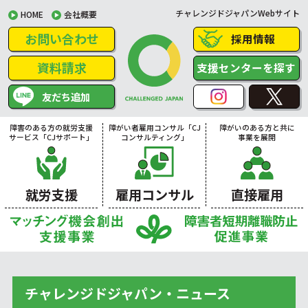
チャレンジドジャパンWebサイト
HOME
会社概要
お問い合わせ
採用情報
資料請求
支援センターを探す
友だち追加
障害のある方の就労支援
障がい者雇用コンサル「CJ
障がいのある方と共に
サービス「CJサポート」
コンサルティング」
事業を展開
就労支援
雇用コンサル
直接雇用
チャレンジドジャパン・ニュース