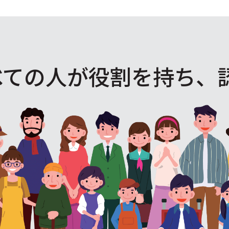
べての人が役割を
持ち、