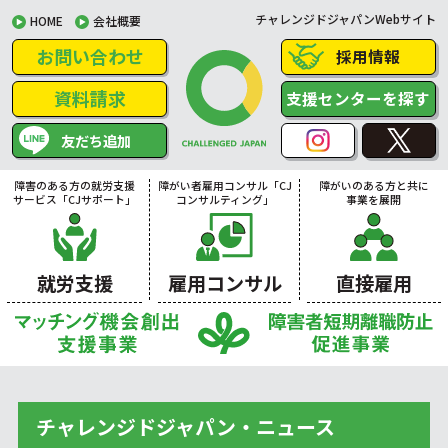
チャレンジドジャパンWebサイト
HOME
会社概要
お問い合わせ
採用情報
資料請求
支援センターを探す
友だち追加
障害のある方の就労支援
障がい者雇用コンサル「CJ
障がいのある方と共に
サービス「CJサポート」
コンサルティング」
事業を展開
就労支援
雇用コンサル
直接雇用
チャレンジドジャパン・ニュース