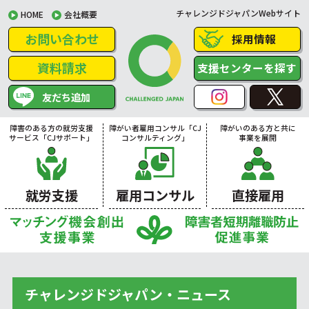
チャレンジドジャパンWebサイト
HOME
会社概要
お問い合わせ
採用情報
資料請求
支援センターを探す
友だち追加
障害のある方の就労支援
障がい者雇用コンサル「CJ
障がいのある方と共に
サービス「CJサポート」
コンサルティング」
事業を展開
就労支援
雇用コンサル
直接雇用
チャレンジドジャパン・ニュース