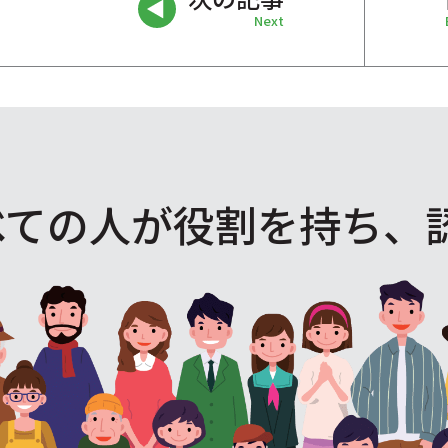
Next
べての人が役割を
持ち、