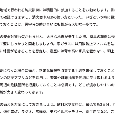
地域で行われる防災訓練には積極的に参加することをお勧めします。訓
て確認できますし、消火器やAEDの使い方といった、いざという時に
ておくことは、災害時の助け合いにも繋がる大切な一歩です。
の安全対策も欠かせません。大きな地震が発生した際、家具の転倒は怪
て壁にしっかりと固定しましょう。窓ガラスには飛散防止フィルムを貼
に地震が起きることを想定し、寝室には背の高い家具を置かない、頭上
要になった場合に備え、正確な情報を収集する手段を確保しておくこと
ンの防災アプリなどを活用し、警報や避難指示を迅速に受け取れるよう
周辺の危険箇所を把握しておくことは必須です。どこが浸水しやすいの
断が大きく変わってきます。
の備えを万全にしておきましょう。飲料水や食料は、最低でも3日分、
、懐中電灯、ラジオ、常備薬、モバイルバッテリー、衛生用品など、ご