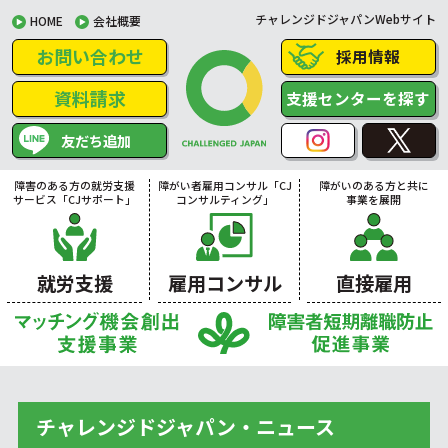
チャレンジドジャパンWebサイト
HOME
会社概要
お問い合わせ
採用情報
資料請求
支援センターを探す
友だち追加
障害のある方の就労支援
障がい者雇用コンサル「CJ
障がいのある方と共に
サービス「CJサポート」
コンサルティング」
事業を展開
就労支援
雇用コンサル
直接雇用
チャレンジドジャパン・ニュース