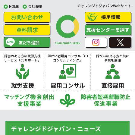
チャレンジドジャパンWebサイト
HOME
会社概要
お問い合わせ
採用情報
資料請求
支援センターを探す
友だち追加
障害のある方の就労支援
障がい者雇用コンサル「CJ
障がいのある方と共に
サービス「CJサポート」
コンサルティング」
事業を展開
就労支援
雇用コンサル
直接雇用
チャレンジドジャパン・ニュース