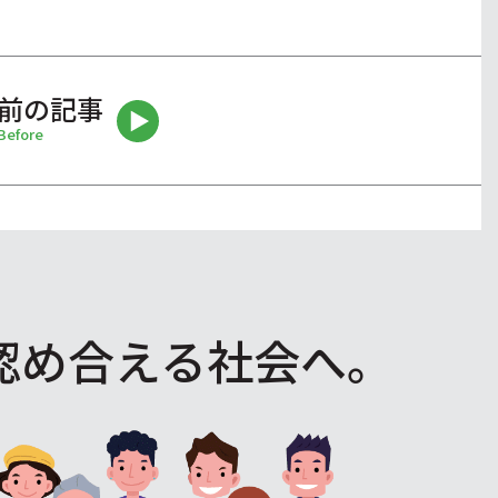
前の記事
Before
認め合える社会へ。