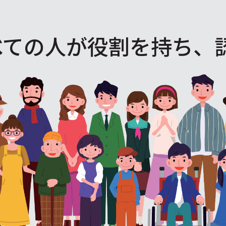
べての人が役割を
持ち、