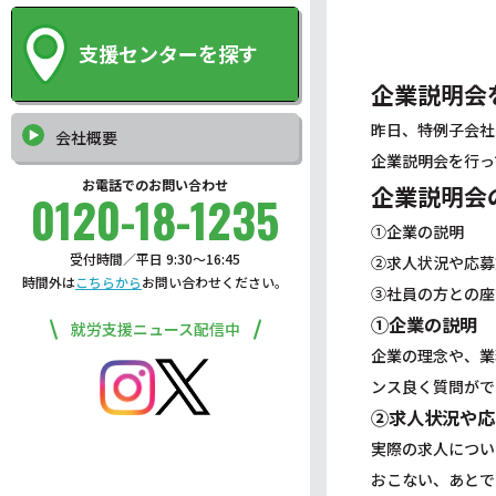
支援センターを探す
企業説明会
昨日、特例子会社
会社概要
企業説明会を行っ
お電話でのお問い合わせ
企業説明会
0120-18-1235
①企業の説明
受付時間／平日 9:30〜16:45
②求人状況や応募
時間外は
こちらから
お問い合わせください。
③社員の方との座
①企業の説明
就労支援ニュース配信中
企業の理念や、業
ンス良く質問がで
②求人状況や応
実際の求人につい
おこない、あとで