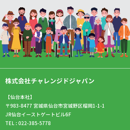
株式会社チャレンジドジャパン
【仙台本社】
〒983-8477
宮城県仙台市宮城野区榴岡1-1-1
JR仙台イーストゲートビル6F
TEL : 022-385-5778