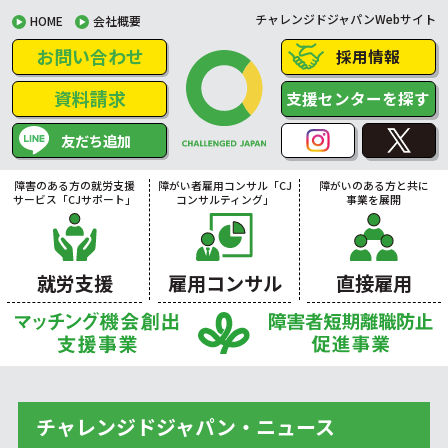
チャレンジドジャパンWebサイト
HOME
会社概要
お問い合わせ
採用情報
資料請求
支援センターを探す
友だち追加
障害のある方の就労支援
障がい者雇用コンサル「CJ
障がいのある方と共に
サービス「CJサポート」
コンサルティング」
事業を展開
就労支援
雇用コンサル
直接雇用
チャレンジドジャパン・ニュース