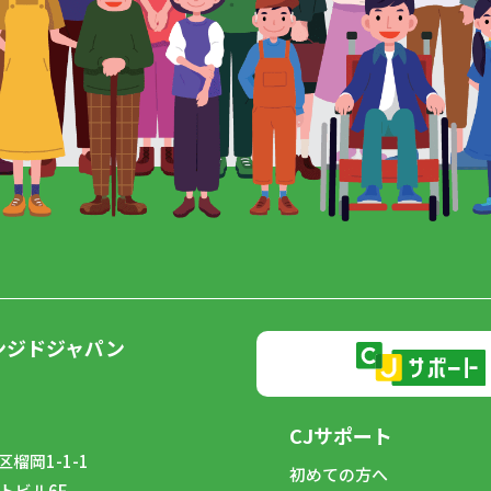
ンジドジャパン
CJサポート
榴岡1-1-1
初めての方へ
トビル6F