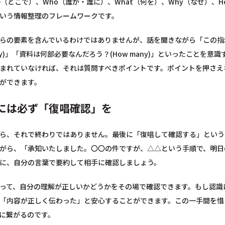
e（どこで）、Who（誰が・誰に）、What（何を）、Why（なぜ）、Ho
いう情報整理のフレームワークです。
らの要素を含んでいるわけではありませんが、話を聞きながら「この指示
hy)」「資料は何部必要なんだろう？(How many)」といったことを
まれていなければ、それは質問すべきポイントです。ポイントを押さえ
ができます。
には必ず「復唱確認」を
ら、それで終わりではありません。最後に「復唱して確認する」という
がら、「承知いたしました。〇〇の件ですが、△△という手順で、明日
に、自分の言葉で要約して相手に確認しましょう。
って、自分の理解が正しいかどうかをその場で確認できます。もし認識
「内容が正しく伝わった」と安心することができます。この一手間を惜
に繋がるのです。