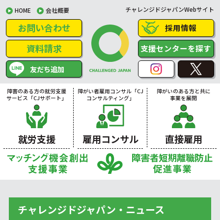
チャレンジドジャパンWebサイト
HOME
会社概要
お問い合わせ
採用情報
資料請求
支援センターを探す
友だち追加
障害のある方の就労支援
障がい者雇用コンサル「CJ
障がいのある方と共に
サービス「CJサポート」
コンサルティング」
事業を展開
就労支援
雇用コンサル
直接雇用
チャレンジドジャパン・ニュース