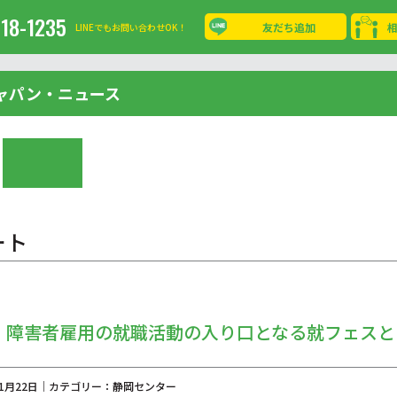
-18-1235
友だち追加
LINEでもお問い合わせOK！
ャパン・ニュース
ート
！障害者雇用の就職活動の入り口となる就フェスと
年01月22日｜カテゴリー：静岡センター