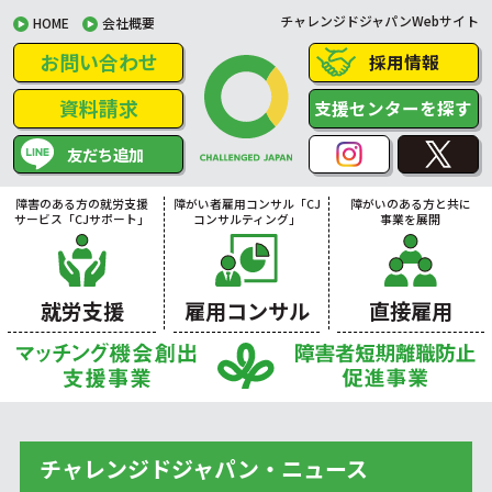
チャレンジドジャパンWebサイト
HOME
会社概要
お問い合わせ
採用情報
資料請求
支援センターを探す
友だち追加
障害のある方の就労支援
障がい者雇用コンサル「CJ
障がいのある方と共に
サービス「CJサポート」
コンサルティング」
事業を展開
就労支援
雇用コンサル
直接雇用
チャレンジドジャパン・ニュース