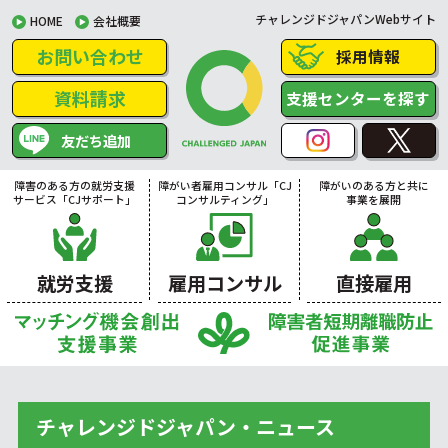
チャレンジドジャパンWebサイト
HOME
会社概要
お問い合わせ
採用情報
資料請求
支援センターを探す
友だち追加
障害のある方の就労支援
障がい者雇用コンサル「CJ
障がいのある方と共に
サービス「CJサポート」
コンサルティング」
事業を展開
就労支援
雇用コンサル
直接雇用
チャレンジドジャパン・ニュース