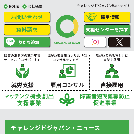
チャレンジドジャパンWebサイト
HOME
会社概要
お問い合わせ
採用情報
資料請求
支援センターを探す
友だち追加
障害のある方の就労支援
障がい者雇用コンサル「CJ
障がいのある方と共に
サービス「CJサポート」
コンサルティング」
事業を展開
就労支援
雇用コンサル
直接雇用
チャレンジドジャパン・ニュース