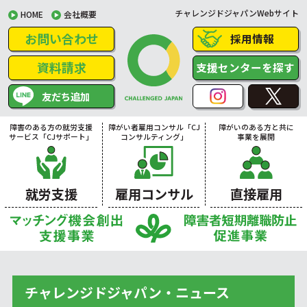
チャレンジドジャパンWebサイト
HOME
会社概要
お問い合わせ
採用情報
資料請求
支援センターを探す
友だち追加
障害のある方の就労支援
障がい者雇用コンサル「CJ
障がいのある方と共に
サービス「CJサポート」
コンサルティング」
事業を展開
就労支援
雇用コンサル
直接雇用
チャレンジドジャパン・ニュース