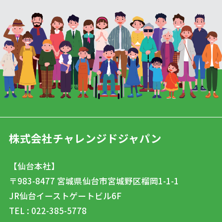
株式会社チャレンジドジャパン
【仙台本社】
〒983-8477
宮城県仙台市宮城野区榴岡1-1-1
JR仙台イーストゲートビル6F
TEL : 022-385-5778